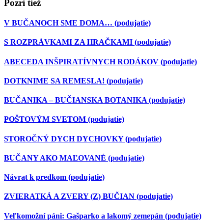
Pozri tiež
V BUČANOCH SME DOMA…
(podujatie)
S ROZPRÁVKAMI ZA HRAČKAMI
(podujatie)
ABECEDA INŠPIRATÍVNYCH RODÁKOV
(podujatie)
DOTKNIME SA REMESLA!
(podujatie)
BUČANIKA – BUČIANSKA BOTANIKA
(podujatie)
POŠTOVÝM SVETOM
(podujatie)
STOROČNÝ DYCH DYCHOVKY
(podujatie)
BUČANY AKO MAĽOVANÉ
(podujatie)
Návrat k predkom
(podujatie)
ZVIERATKÁ A ZVERY (Z) BUČIAN
(podujatie)
Veľkomožní páni: Gašparko a lakomý zemepán
(podujatie)