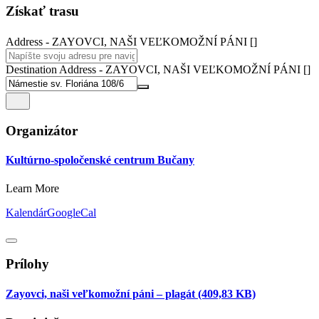
Získať trasu
Address - ZAYOVCI, NAŠI VEĽKOMOŽNÍ PÁNI []
Destination Address - ZAYOVCI, NAŠI VEĽKOMOŽNÍ PÁNI []
Organizátor
Kultúrno-spoločenské centrum Bučany
Learn More
Kalendár
GoogleCal
Prílohy
Zayovci, naši veľkomožní páni – plagát
(409,83 KB)