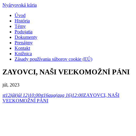
Nyáryovská kúria
Úvod
História
Témy
Podujatia
Dokumenty
Prenájmy
Kontakt
Knižnica
Zásady používania súborov cookie (EÚ)
ZAYOVCI, NAŠI VEĽKOMOŽNÍ PÁNI
júl, 2023
st
12
júl
(júl 12)
10:00
st
16
aug
(aug 16)
12:00
ZAYOVCI, NAŠI
VEĽKOMOŽNÍ PÁNI