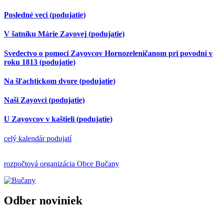
Posledné veci
(podujatie)
V šatníku Márie Zayovej
(podujatie)
Svedectvo o pomoci Zayovcov Hornozeleničanom pri povodni v
roku 1813
(podujatie)
Na šľachtickom dvore
(podujatie)
Naši Zayovci
(podujatie)
U Zayovcov v kaštieli
(podujatie)
celý kalendár podujatí
rozpočtová organizácia Obce Bučany
Odber noviniek