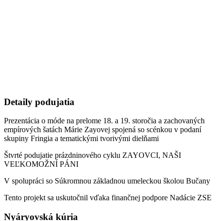
Detaily podujatia
Prezentácia o móde na prelome 18. a 19. storočia a zachovaných
empírových šatách Márie Zayovej spojená so scénkou v podaní
skupiny Fringia a tematickými tvorivými dielňami
Štvrté podujatie prázdninového cyklu ZAYOVCI, NAŠI
VEĽKOMOŽNÍ PÁNI
V spolupráci so Súkromnou základnou umeleckou školou Bučany
Tento projekt sa uskutočnil vďaka finančnej podpore Nadácie ZSE
Nyáryovská kúria