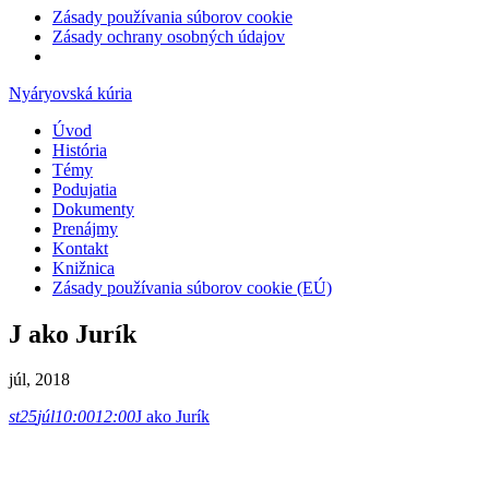
Zásady používania súborov cookie
Zásady ochrany osobných údajov
Nyáryovská kúria
Úvod
História
Témy
Podujatia
Dokumenty
Prenájmy
Kontakt
Knižnica
Zásady používania súborov cookie (EÚ)
J ako Jurík
júl, 2018
st
25
júl
10:00
12:00
J ako Jurík