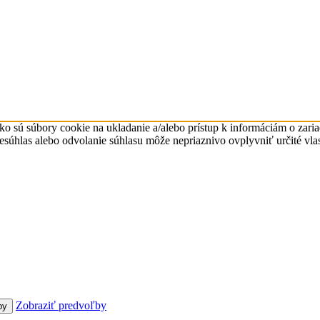
ko sú súbory cookie na ukladanie a/alebo prístup k informáciám o zari
Nesúhlas alebo odvolanie súhlasu môže nepriaznivo ovplyvniť určité vlas
Zobraziť predvoľby
by