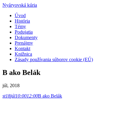
Nyáryovská kúria
Úvod
História
Témy
Podujatia
Dokumenty
Prenájmy
Kontakt
Knižnica
Zásady používania súborov cookie (EÚ)
B ako Belák
júl, 2018
st
18
júl
10:00
12:00
B ako Belák