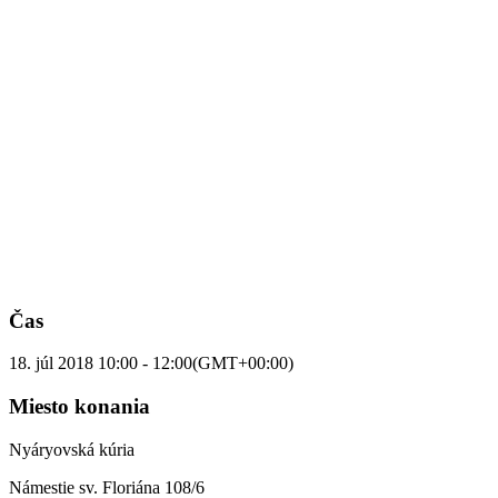
Čas
18. júl 2018
10:00
-
12:00
(GMT+00:00)
Miesto konania
Nyáryovská kúria
Námestie sv. Floriána 108/6