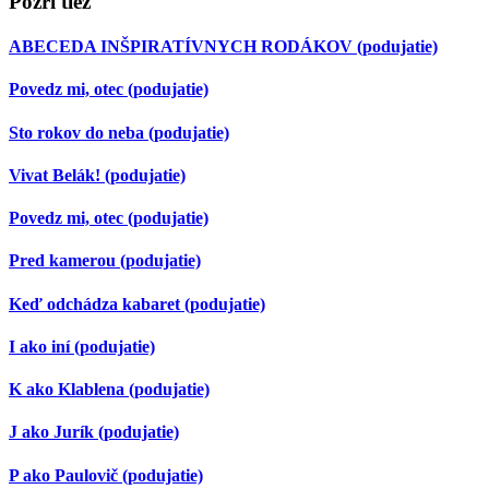
Pozri tiež
ABECEDA INŠPIRATÍVNYCH RODÁKOV
(podujatie)
Povedz mi, otec
(podujatie)
Sto rokov do neba
(podujatie)
Vivat Belák!
(podujatie)
Povedz mi, otec
(podujatie)
Pred kamerou
(podujatie)
Keď odchádza kabaret
(podujatie)
I ako iní
(podujatie)
K ako Klablena
(podujatie)
J ako Jurík
(podujatie)
P ako Paulovič
(podujatie)