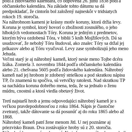
podľa židovského kalendára, čo odpovedá 26. júnu 1838 podľa
občianskeho kalendára. Na základe tohto dátumu sa dá
predpokladať, že cintorín bol založený najneskôr v tridsiatych
rokoch 19. storočia.
Na náhrobnom kameni je krásny motív koruny, ktorú držia levy.
Koruna je symbol, ktorý hovorí o zbožnosti zosnulého, o jeho
hlbokých vedomostiach Tóry. Koruna je jedným z predmetov,
ktorým býva ozdobená Tóra, v biblii 5 kníh Mojžišových. Dá sa
usudzovať, že nebohý Tóru študoval, ako znalec Tóry sa držal jej
príkazov alebo aj Tóru vyučoval. Levy zase symbolizujú jeho meno
Jehuda.
Veľmi starý je aj náhrobný kameň, ktorý nesie meno Tojbe dcéra
Izáka. Zomrela 3. novembra 1844 podľa občianskeho kalendára
alebo 21. chešvana 5605 podľa židovského kalendára. Náhrobný
kameň nad jej hrobom je zdobený strieškou a pod skratkou nápisu
TP, čo znamená tu spočíva, sú vetvičky ratolesti. Nad skratkou TP
sa nachádza koruna dobrého mena, teda, že sa jednalo o ženu
múdru, cnostnú a ktorá viedla obetavý život.
Tretí najstarší hrob a jemu odpovedajúci náhrobný kameň je s
veľkou pravdepodobnosťou z roku 1864. Nápis je čiastočne
zvetraný, takže dátovanie sa dá posunúť aj do roku 1865 alebo až
1868.
Náhrobný kameň patrí žene menom Jitl. U nej poznáme aj
priezvisko Braun. Dva zostávajúce hroby sú z 20. storočia.