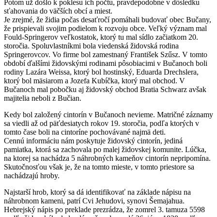
Potom už došlo k poklesu ich počtu, pravdepodobne v dôsledku
sťahovania do väčších obcí a miest.
Je zrejmé, že židia počas desaťročí pomáhali budovať obec Bučany,
že prispievali svojim podielom k rozvoju obce. Veľký význam mal
Fould-Springerov veľkostatok, ktorý tu mal sídlo začiatkom 20.
storočia. Spoluvlastníkmi bola viedenská židovská rodina
Springerovcov. Vo firme bol zamestnaný František Szűsz. V tomto
období ďalšími židovskými rodinami pôsobiacimi v Bučanoch boli
rodiny Lazára Weissa, ktorý bol hostinský, Eduarda Drechslera,
ktorý bol mäsiarom a Jozefa Kubíčka, ktorý mal obchod. V
Bučanoch mal pobočku aj židovský obchod Bratia Schwarz avšak
majitelia neboli z Bučian.
Kedy bol založený cintorín v Bučanoch nevieme. Matričné záznamy
sa viedli až od päťdesiatych rokov 19. storočia, podľa ktorých v
tomto čase boli na cintoríne pochovávané najmä deti.
Cennú informáciu nám poskytuje židovský cintorín, jediná
pamiatka, ktorá sa zachovala po malej židovskej komunite. Lúčka,
na ktorej sa nachádza 5 náhrobných kameňov cintorín nepripomína.
Skutočnosťou však je, že na tomto mieste, v tomto priestore sa
nachádzajú hroby.
Najstarší hrob, ktorý sa dá identifikovať na základe nápisu na
náhrobnom kameni, patrí Cvi Jehudovi, synovi Šemajahua.
Hebrejský nápis po preklade prezrádza, že zomrel 3. tamuza 5598