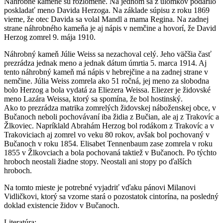
Náhrobné kamene sú rozlomené. Na jednom sa z úlomkov podarilo
poskladať meno Davida Herzoga. Na základe súpisu z roku 1869
vieme, že otec Davida sa volal Mandl a mama Regina. Na zadnej
strane náhrobného kameňa je aj nápis v nemčine a hovorí, že David
Herzog zomrel 9. mája 1910.
Náhrobný kameň Júlie Weiss sa nezachoval celý. Jeho väčšia časť
prezrádza jednak meno a jednak dátum úmrtia 5. marca 1914. Aj
tento náhrobný kameň má nápis v hebrejčine a na zadnej strane v
nemčine. Júlia Weiss zomrela ako 51 ročná, jej meno za slobodna
bolo Herzog a bola vydatá za Eliezera Weissa. Eliezer je židovské
meno Lazára Weissa, ktorý sa spomína, že bol hostinský.
Ako to prezrádza matrika zomrelých židovskej náboženskej obce, v
Bučanoch neboli pochovávaní iba židia z Bučian, ale aj z Trakovíc a
Žlkoviec. Napríklald Abrahám Herzog bol rodákom z Trakovíc a v
Trakoviciach aj zomrel vo veku 80 rokov, avšak bol pochovaný v
Bučanoch v roku 1854. Elisabet Tennenbaum zase zomrela v roku
1855 v Žlkovciach a bola pochovaná taktiež v Bučanoch. Po týchto
hroboch neostali žiadne stopy. Neostali ani stopy po ďalších
hroboch.
Na tomto mieste je potrebné vyjadriť vďaku pánovi Milanovi
Vidličkovi, ktorý sa vzorne stará o pozostatok cintorína, na posledný
doklad existencie židov v Bučanoch.
Literatúra: