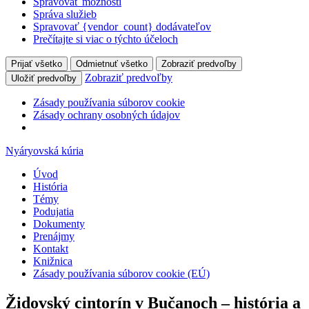
Spravovať možnosti
Správa služieb
Spravovať {vendor_count} dodávateľov
Prečítajte si viac o týchto účeloch
Prijať všetko
Odmietnuť všetko
Zobraziť predvoľby
Zobraziť predvoľby
Uložiť predvoľby
Zásady používania súborov cookie
Zásady ochrany osobných údajov
Nyáryovská kúria
Úvod
História
Témy
Podujatia
Dokumenty
Prenájmy
Kontakt
Knižnica
Zásady používania súborov cookie (EÚ)
Židovský cintorín v Bučanoch – história a