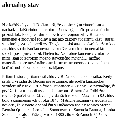
akruálny stav
Nie každý obyvateľ Bučian tuší, že za obecným cintorínom sa
nachádza ďalší cintorín – cintorín židovský, lepšie povedané jeho
pozostatok. Ešte pred druhou svetovou vojnou žili v Bučanoch
najmenej 4 židovské rodiny a tak ako zákony judaizmu kážu, starali
sa o hroby svojich predkov. Tragédia holokaustu spôsobila, že nikto
zo židov sa do Bučian nevrátil a keďže sa o cintorín nemal kto
starať, postupne chátral. Nielen to. Náhrobné kamene z cintorína
mizli, stali sa zdrojom možno stavebného materiálu, možno
materiálom pre nové náhrobné kamene, nehovoriac o vandalizme,
keď náhrobné kamene boli rozbíjané.
Pritom história prítomnosti židov v Bučanoch nebola krátka. Kedy
prišli prví židia do Bučian nie je známe, ale podľa kanonickej
vizitácie už v roku 1815 žilo v Bučanoch 45 židov. To naznačuje, že
prví židia sa tu mohli usadiť už koncom 18. storočia. Približne
rovnaký počet sa udržiaval aj v ďalších rokoch. Maximum 82 židov
bolo zaznamenaných v roku 1845. Matričné záznamy narodených
hovoria, že v tomto období žili v Bučanoch rodiny Mórica Sterna,
Bernáta Quitnera, Leopolda Sonnensteina, Samuela Brauna, Jakoba
Seidlera a ďalšie. Ešte aj v roku 1880 žilo v Bučanoch 75 židov.