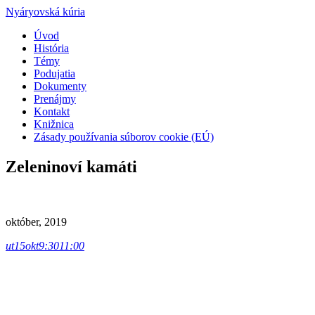
Nyáryovská kúria
Úvod
História
Témy
Podujatia
Dokumenty
Prenájmy
Kontakt
Knižnica
Zásady používania súborov cookie (EÚ)
Zeleninoví kamáti
október, 2019
ut
15
okt
9:30
11:00