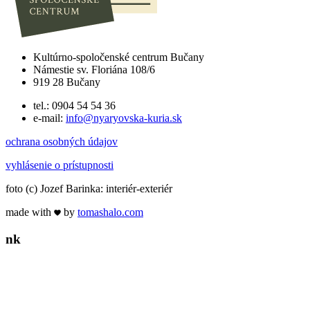
Kultúrno-spoločenské centrum Bučany
Námestie sv. Floriána 108/6
919 28 Bučany
tel.: 0904 54 54 36
e-mail:
info@nyaryovska-kuria.sk
ochrana osobných údajov
vyhlásenie o prístupnosti
foto (c) Jozef Barinka: interiér-exteriér
made with
by
tomas
halo
.com
n
k