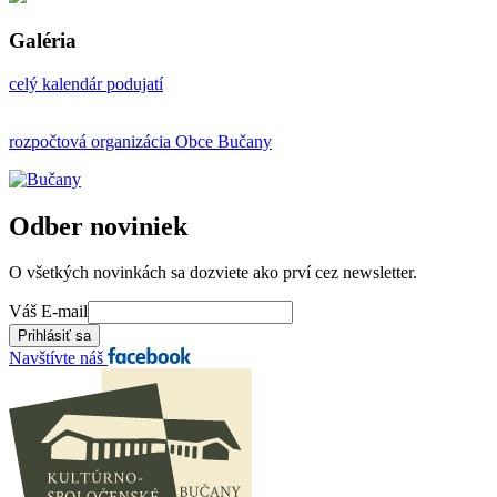
Galéria
celý kalendár podujatí
rozpočtová organizácia Obce Bučany
Odber noviniek
O všetkých novinkách sa dozviete ako prví cez newsletter.
Váš E-mail
Navštívte náš