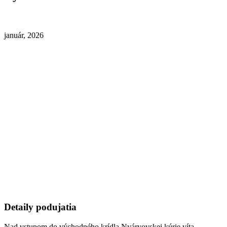
január, 2026
Detaily podujatia
Nad vstupom do východného krídla Nyáryovskej kúrie víta