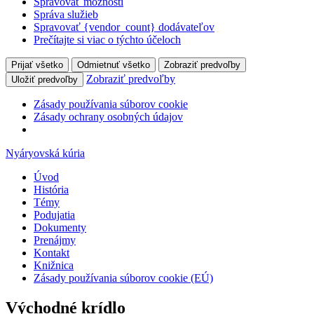
Spravovať možnosti
Správa služieb
Spravovať {vendor_count} dodávateľov
Prečítajte si viac o týchto účeloch
Prijať všetko
Odmietnuť všetko
Zobraziť predvoľby
Zobraziť predvoľby
Uložiť predvoľby
Zásady používania súborov cookie
Zásady ochrany osobných údajov
Nyáryovská kúria
Úvod
História
Témy
Podujatia
Dokumenty
Prenájmy
Kontakt
Knižnica
Zásady používania súborov cookie (EÚ)
Východné krídlo