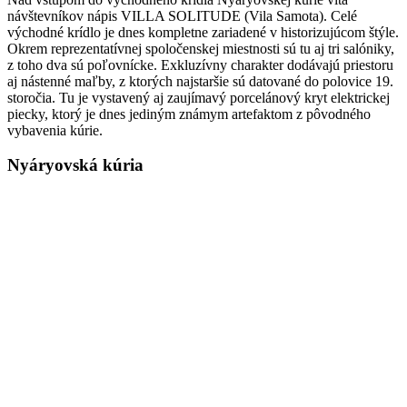
návštevníkov nápis VILLA SOLITUDE (Vila Samota). Celé
východné krídlo je dnes kompletne zariadené v historizujúcom štýle.
Okrem reprezentatívnej spoločenskej miestnosti sú tu aj tri salóniky,
z toho dva sú poľovnícke. Exkluzívny charakter dodávajú priestoru
aj nástenné maľby, z ktorých najstaršie sú datované do polovice 19.
storočia. Tu je vystavený aj zaujímavý porcelánový kryt elektrickej
piecky, ktorý je dnes jediným známym artefaktom z pôvodného
vybavenia kúrie.
Nyáryovská kúria