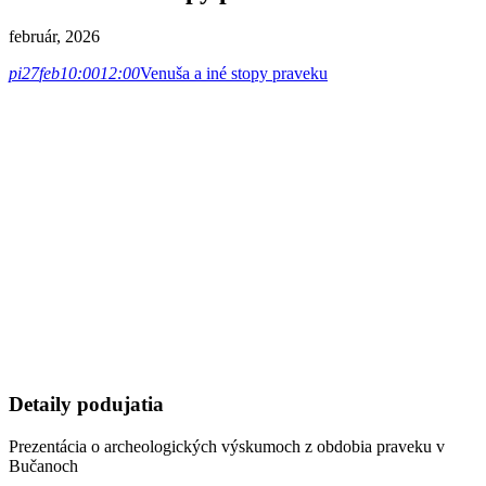
február, 2026
pi
27
feb
10:00
12:00
Venuša a iné stopy praveku
Detaily podujatia
Prezentácia o archeologických výskumoch z obdobia praveku v
Bučanoch