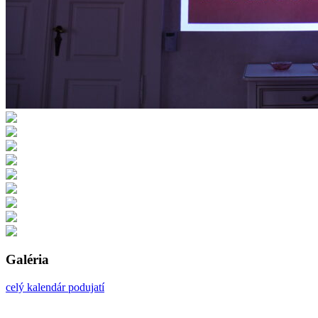
Galéria
celý kalendár podujatí