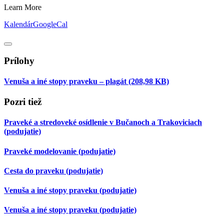
Learn More
Kalendár
GoogleCal
Prílohy
Venuša a iné stopy praveku – plagát
(208,98 KB)
Pozri tiež
Praveké a stredoveké osídlenie v Bučanoch a Trakoviciach
(podujatie)
Praveké modelovanie
(podujatie)
Cesta do praveku
(podujatie)
Venuša a iné stopy praveku
(podujatie)
Venuša a iné stopy praveku
(podujatie)