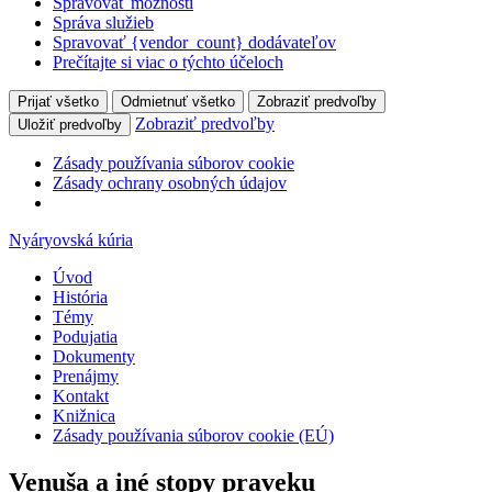
Spravovať možnosti
Správa služieb
Spravovať {vendor_count} dodávateľov
Prečítajte si viac o týchto účeloch
Prijať všetko
Odmietnuť všetko
Zobraziť predvoľby
Zobraziť predvoľby
Uložiť predvoľby
Zásady používania súborov cookie
Zásady ochrany osobných údajov
Nyáryovská kúria
Úvod
História
Témy
Podujatia
Dokumenty
Prenájmy
Kontakt
Knižnica
Zásady používania súborov cookie (EÚ)
Venuša a iné stopy praveku