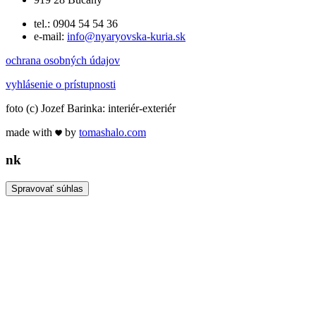
tel.: 0904 54 54 36
e-mail:
info@nyaryovska-kuria.sk
ochrana osobných údajov
vyhlásenie o prístupnosti
foto (c) Jozef Barinka: interiér-exteriér
made with
by
tomas
halo
.com
n
k
Spravovať súhlas