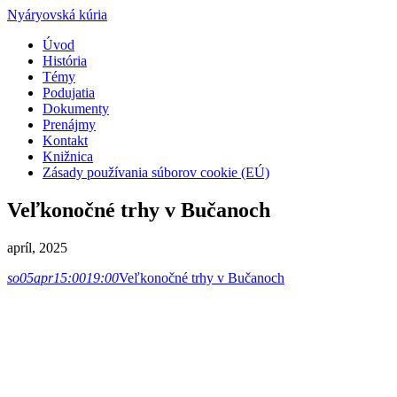
Nyáryovská kúria
Úvod
História
Témy
Podujatia
Dokumenty
Prenájmy
Kontakt
Knižnica
Zásady používania súborov cookie (EÚ)
Veľkonočné trhy v Bučanoch
apríl, 2025
so
05
apr
15:00
19:00
Veľkonočné trhy v Bučanoch