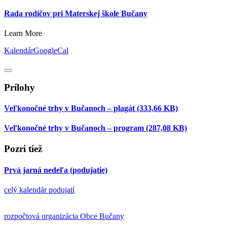
Rada rodičov pri Materskej škole Bučany
Learn More
Kalendár
GoogleCal
Prílohy
Veľkonočné trhy v Bučanoch – plagát
(333,66 KB)
Veľkonočné trhy v Bučanoch – program
(287,08 KB)
Pozri tiež
Prvá jarná nedeľa
(podujatie)
celý kalendár podujatí
rozpočtová organizácia Obce Bučany