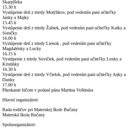
Škarpíšeka
15.30 h
Vystúpenie detí z triedy Motýlikov, pod vedením pani učiteľky
Janky a Majky
15.45 h
Vystúpenie detí z triedy Žabiek, pod vedením pani učiteľky Katky a
Soničky
16.00 h
Vystúpenie detí z triedy Lienok , pod vedením pani učiteľky
Magdalénky a Lucky
16.15 h
Vystúpenie z triedy Sovičiek, pod vedením pani učiteľky Lenky a
Kristínky
16.30 h
Vystúpenie detí z triedy Včielok, pod vedením pani učiteľky Jojky a
Danky
17.00 h
Plieskanie bičom v podaní pána Martina Voštinára
Hlavní organizátori:
Rada rodičov pri Materskej škole Bučany
Materská škola Bučany
Spoluorganizátori: