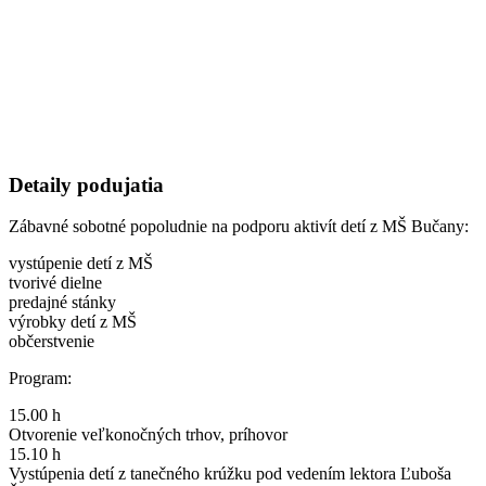
Detaily podujatia
Zábavné sobotné popoludnie na podporu aktivít detí z MŠ Bučany:
vystúpenie detí z MŠ
tvorivé dielne
predajné stánky
výrobky detí z MŠ
občerstvenie
Program:
15.00 h
Otvorenie veľkonočných trhov, príhovor
15.10 h
Vystúpenia detí z tanečného krúžku pod vedením lektora Ľuboša