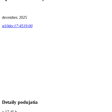
december, 2025
st
10
dec
17:45
19:00
Detaily podujatia
o 17.45 h