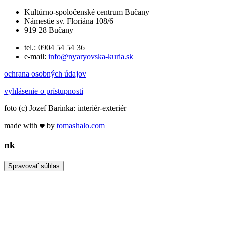
Kultúrno-spoločenské centrum Bučany
Námestie sv. Floriána 108/6
919 28 Bučany
tel.: 0904 54 54 36
e-mail:
info@nyaryovska-kuria.sk
ochrana osobných údajov
vyhlásenie o prístupnosti
foto (c) Jozef Barinka: interiér-exteriér
made with
by
tomas
halo
.com
n
k
Spravovať súhlas