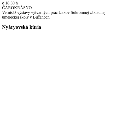
o 18.30 h
ČAROKRÁSNO
Vernisáž výstavy výtvarných prác žiakov Súkromnej základnej
umeleckej školy v Bučanoch
Nyáryovská kúria