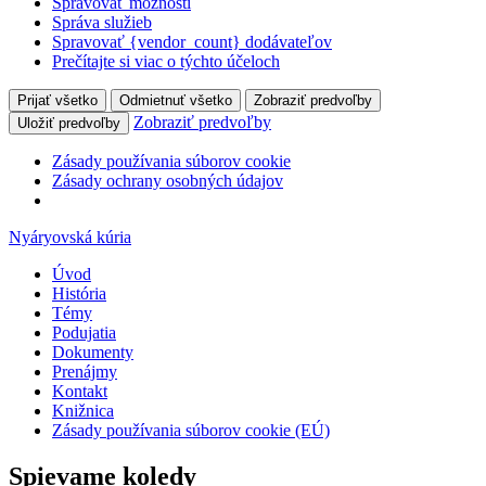
Spravovať možnosti
Správa služieb
Spravovať {vendor_count} dodávateľov
Prečítajte si viac o týchto účeloch
Prijať všetko
Odmietnuť všetko
Zobraziť predvoľby
Zobraziť predvoľby
Uložiť predvoľby
Zásady používania súborov cookie
Zásady ochrany osobných údajov
Nyáryovská kúria
Úvod
História
Témy
Podujatia
Dokumenty
Prenájmy
Kontakt
Knižnica
Zásady používania súborov cookie (EÚ)
Spievame koledy