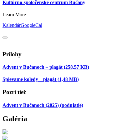
Kultúrno-spoločenské centrum Bučany
Learn More
Kalendár
GoogleCal
Prílohy
Advent v Bučanoch – plagát
(258,57 KB)
Spievame koledy – plagát
(1,48 MB)
Pozri tiež
Advent v Bučanoch (2025)
(podujatie)
Galéria