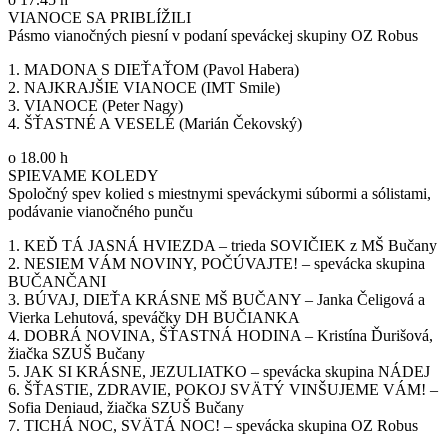
VIANOCE SA PRIBLÍŽILI
Pásmo vianočných piesní v podaní speváckej skupiny OZ Robus
1. MADONA S DIEŤAŤOM (Pavol Habera)
2. NAJKRAJŠIE VIANOCE (IMT Smile)
3. VIANOCE (Peter Nagy)
4. ŠŤASTNÉ A VESELÉ (Marián Čekovský)
o 18.00 h
SPIEVAME KOLEDY
Spoločný spev kolied s miestnymi speváckymi súbormi a sólistami,
podávanie vianočného punču
1. KEĎ TÁ JASNÁ HVIEZDA – trieda SOVIČIEK z MŠ Bučany
2. NESIEM VÁM NOVINY, POČÚVAJTE! – spevácka skupina
BUČANČANI
3. BÚVAJ, DIEŤA KRÁSNE MŠ BUČANY – Janka Čeligová a
Vierka Lehutová, speváčky DH BUČIANKA
4. DOBRÁ NOVINA, ŠŤASTNÁ HODINA – Kristína Ďurišová,
žiačka SZUŠ Bučany
5. JAK SI KRÁSNE, JEZULIATKO – spevácka skupina NÁDEJ
6. ŠŤASTIE, ZDRAVIE, POKOJ SVÄTÝ VINŠUJEME VÁM! –
Sofia Deniaud, žiačka SZUŠ Bučany
7. TICHÁ NOC, SVÄTÁ NOC! – spevácka skupina OZ Robus