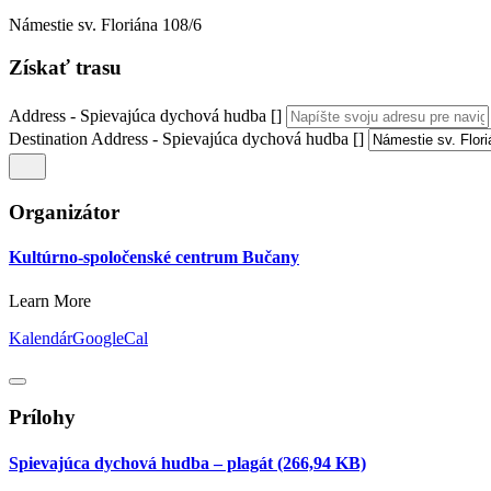
Námestie sv. Floriána 108/6
Získať trasu
Address - Spievajúca dychová hudba []
Destination Address - Spievajúca dychová hudba []
Organizátor
Kultúrno-spoločenské centrum Bučany
Learn More
Kalendár
GoogleCal
Prílohy
Spievajúca dychová hudba – plagát
(266,94 KB)