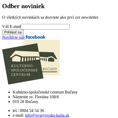
Odber noviniek
O všetkých novinkách sa dozviete ako prví cez newsletter.
Váš E-mail
Navštívte náš
Kultúrno-spoločenské centrum Bučany
Námestie sv. Floriána 108/6
919 28 Bučany
tel.: 0904 54 54 36
e-mail:
info@nyaryovska-kuria.sk