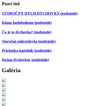
Pozri tiež
STOROČNÝ DYCH DYCHOVKY
(podujatie)
Klaun hudobníkom
(podujatie)
Čo je to dychovka?
(podujatie)
Storočná oslávenkyňa
(podujatie)
Prichádza kapelník
(podujatie)
Dušou dychovkár
(podujatie)
Galéria