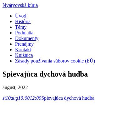
Nyáryovská kúria
Úvod
História
Témy
Podujatia
Dokumenty
Prenájmy
Kontakt
Knižnica
Zásady používania súborov cookie (EÚ)
Spievajúca dychová hudba
august, 2022
st
10
aug
10:00
12:00
Spievajúca dychová hudba