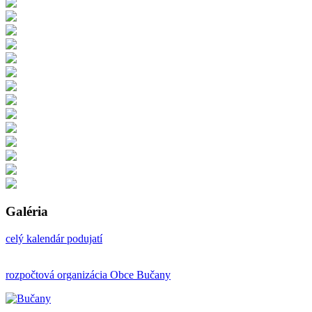
Galéria
celý kalendár podujatí
rozpočtová organizácia Obce Bučany