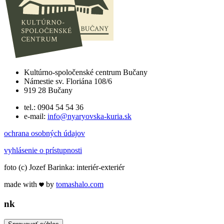
Kultúrno-spoločenské centrum Bučany
Námestie sv. Floriána 108/6
919 28 Bučany
tel.: 0904 54 54 36
e-mail:
info@nyaryovska-kuria.sk
ochrana osobných údajov
vyhlásenie o prístupnosti
foto (c) Jozef Barinka: interiér-exteriér
made with
by
tomas
halo
.com
n
k