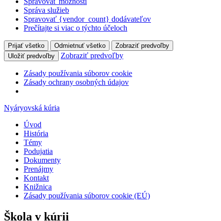
Spravovať možnosti
Správa služieb
Spravovať {vendor_count} dodávateľov
Prečítajte si viac o týchto účeloch
Prijať všetko
Odmietnuť všetko
Zobraziť predvoľby
Zobraziť predvoľby
Uložiť predvoľby
Zásady používania súborov cookie
Zásady ochrany osobných údajov
Nyáryovská kúria
Úvod
História
Témy
Podujatia
Dokumenty
Prenájmy
Kontakt
Knižnica
Zásady používania súborov cookie (EÚ)
Škola v kúrii