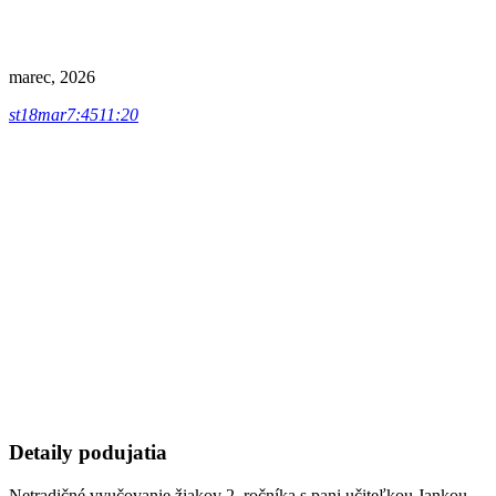
marec, 2026
st
18
mar
7:45
11:20
Detaily podujatia
Netradičné vyučovanie žiakov 2. ročníka s pani učiteľkou Jankou