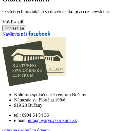
O všetkých novinkách sa dozviete ako prví cez newsletter.
Váš E-mail
Navštívte náš
Kultúrno-spoločenské centrum Bučany
Námestie sv. Floriána 108/6
919 28 Bučany
tel.: 0904 54 54 36
e-mail:
info@nyaryovska-kuria.sk
ochrana osobných údajov