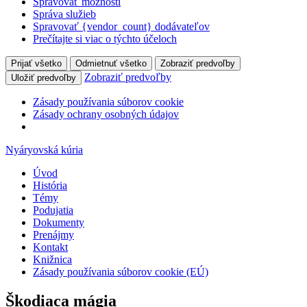
Spravovať možnosti
Správa služieb
Spravovať {vendor_count} dodávateľov
Prečítajte si viac o týchto účeloch
Prijať všetko
Odmietnuť všetko
Zobraziť predvoľby
Zobraziť predvoľby
Uložiť predvoľby
Zásady používania súborov cookie
Zásady ochrany osobných údajov
Nyáryovská kúria
Úvod
História
Témy
Podujatia
Dokumenty
Prenájmy
Kontakt
Knižnica
Zásady používania súborov cookie (EÚ)
Škodiaca mágia