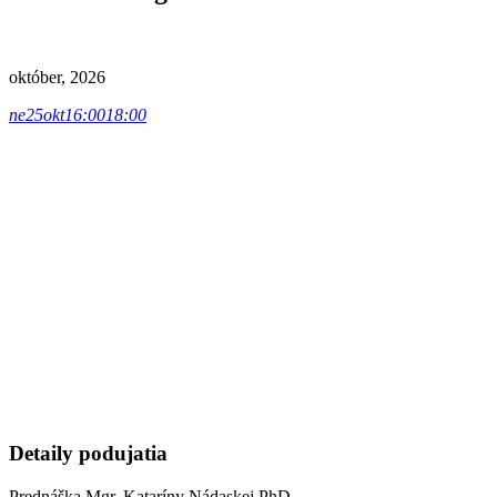
október, 2026
ne
25
okt
16:00
18:00
Detaily podujatia
Prednáška Mgr. Kataríny Nádaskej PhD.