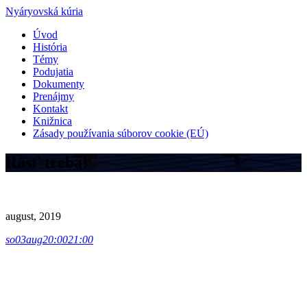
Nyáryovská kúria
Úvod
História
Témy
Podujatia
Dokumenty
Prenájmy
Kontakt
Knižnica
Zásady používania súborov cookie (EÚ)
Rásť treba!
august, 2019
so
03
aug
20:00
21:00