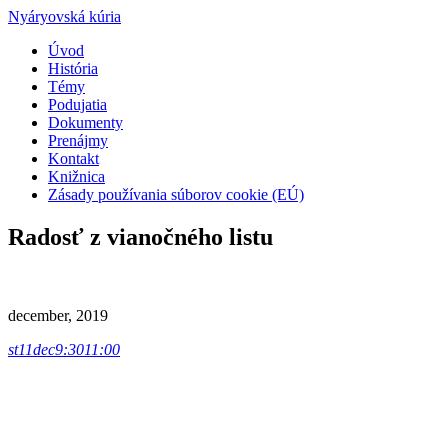
Nyáryovská kúria
Úvod
História
Témy
Podujatia
Dokumenty
Prenájmy
Kontakt
Knižnica
Zásady používania súborov cookie (EÚ)
Radosť z vianočného listu
december, 2019
st
11
dec
9:30
11:00