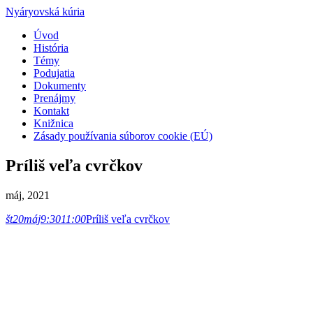
Nyáryovská kúria
Úvod
História
Témy
Podujatia
Dokumenty
Prenájmy
Kontakt
Knižnica
Zásady používania súborov cookie (EÚ)
Príliš veľa cvrčkov
máj, 2021
št
20
máj
9:30
11:00
Príliš veľa cvrčkov