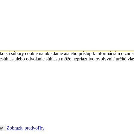
ko sú súbory cookie na ukladanie a/alebo prístup k informáciám o zari
Nesúhlas alebo odvolanie súhlasu môže nepriaznivo ovplyvniť určité vlas
Zobraziť predvoľby
by