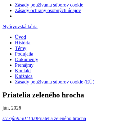
Zásady používania súborov cookie
Zásady ochrany osobných údajov
Nyáryovská kúria
Úvod
História
Témy
Podujatia
Dokumenty
Prenájmy
Kontakt
Knižnica
Zásady používania súborov cookie (EÚ)
Priatelia zeleného hrocha
jún, 2026
st
17
jún
9:30
11:00
Priatelia zeleného hrocha