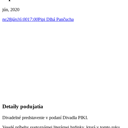
jún, 2020
ne
28
jún
16:00
17:00
Pipi Dlhá Pančucha
Detaily podujatia
Divadelné predstavenie v podaní Divadla PIKI.
Veselé príbehy svetoznámej literárnej hrdinky, ktorá v tomto roku