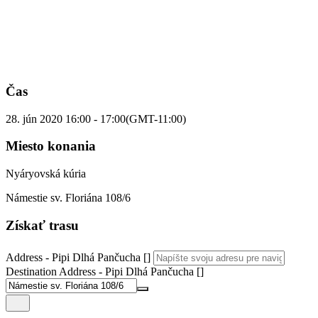
Čas
28. jún 2020
16:00
-
17:00
(GMT-11:00)
Miesto konania
Nyáryovská kúria
Námestie sv. Floriána 108/6
Získať trasu
Address - Pipi Dlhá Pančucha []
Destination Address - Pipi Dlhá Pančucha []