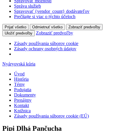
Spravovať možnosti
Správa služieb
Spravovať {vendor_count} dodávateľov
Prečítajte si viac o týchto účeloch
Prijať všetko
Odmietnuť všetko
Zobraziť predvoľby
Zobraziť predvoľby
Uložiť predvoľby
Zásady používania súborov cookie
Zásady ochrany osobných údajov
Nyáryovská kúria
Úvod
História
Témy
Podujatia
Dokumenty
Prenájmy
Kontakt
Knižnica
Zásady používania súborov cookie (EÚ)
Pipi Dlhá Pančucha