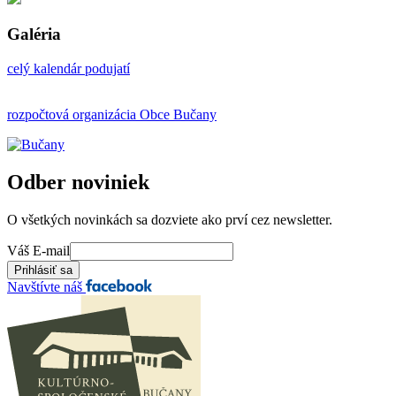
Galéria
celý kalendár podujatí
rozpočtová organizácia Obce Bučany
Odber noviniek
O všetkých novinkách sa dozviete ako prví cez newsletter.
Váš E-mail
Navštívte náš