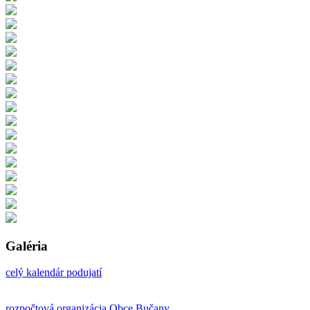
Galéria
celý kalendár podujatí
rozpočtová organizácia Obce Bučany