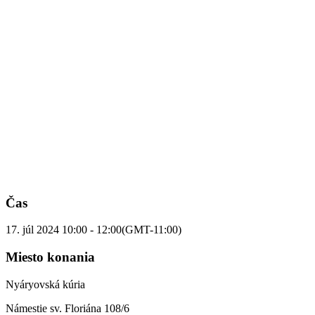
Čas
17. júl 2024
10:00
-
12:00
(GMT-11:00)
Miesto konania
Nyáryovská kúria
Námestie sv. Floriána 108/6