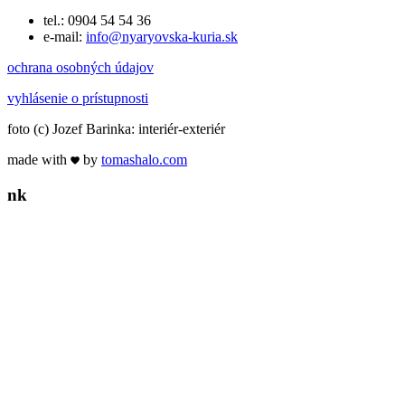
tel.: 0904 54 54 36
e-mail:
info@nyaryovska-kuria.sk
ochrana osobných údajov
vyhlásenie o prístupnosti
foto (c) Jozef Barinka: interiér-exteriér
made with
by
tomas
halo
.com
n
k