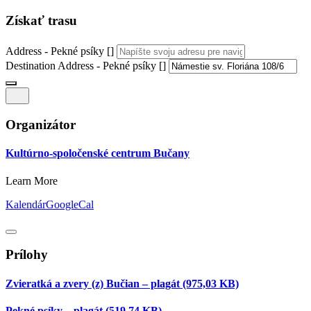
Získať trasu
Address - Pekné psíky []
Destination Address - Pekné psíky []
Organizátor
Kultúrno-spoločenské centrum Bučany
Learn More
Kalendár
GoogleCal
Prílohy
Zvieratká a zvery (z) Bučian – plagát
(975,03 KB)
Pekné psíky – plagát
(519,74 KB)