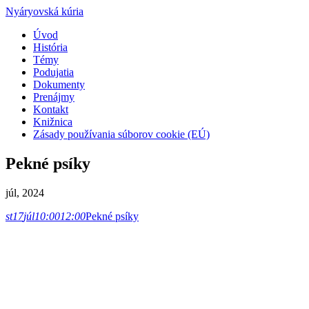
Nyáryovská kúria
Úvod
História
Témy
Podujatia
Dokumenty
Prenájmy
Kontakt
Knižnica
Zásady používania súborov cookie (EÚ)
Pekné psíky
júl, 2024
st
17
júl
10:00
12:00
Pekné psíky