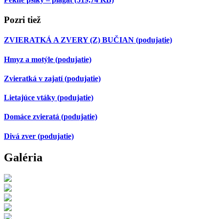
Pozri tiež
ZVIERATKÁ A ZVERY (Z) BUČIAN
(podujatie)
Hmyz a motýle
(podujatie)
Zvieratká v zajatí
(podujatie)
Lietajúce vtáky
(podujatie)
Domáce zvieratá
(podujatie)
Divá zver
(podujatie)
Galéria