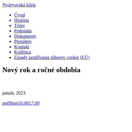
Nyáryovská kúria
Úvod
História
Témy
Podujatia
Dokumenty
Prenájmy
Kontakt
Knižnica
Zásady používania súborov cookie (EÚ)
Nový rok a ročné obdobia
január, 2023
po
09
jan
16:00
17:00