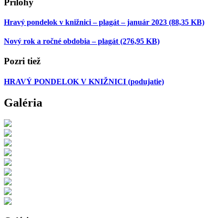
Prílohy
Hravý pondelok v knižnici – plagát – január 2023
(88,35 KB)
Nový rok a ročné obdobia – plagát
(276,95 KB)
Pozri tiež
HRAVÝ PONDELOK V KNIŽNICI
(podujatie)
Galéria