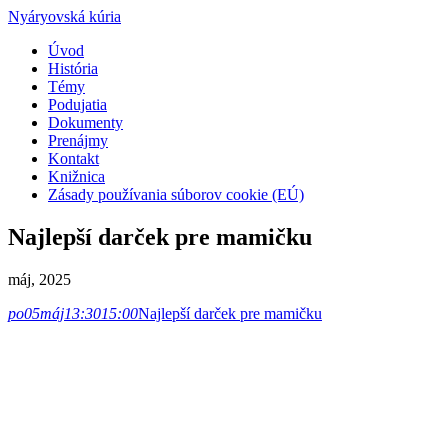
Nyáryovská kúria
Úvod
História
Témy
Podujatia
Dokumenty
Prenájmy
Kontakt
Knižnica
Zásady používania súborov cookie (EÚ)
Najlepší darček pre mamičku
máj, 2025
po
05
máj
13:30
15:00
Najlepší darček pre mamičku