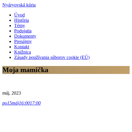
Nyáryovská kúria
Úvod
História
Témy
Podujatia
Dokumenty
Prenájmy
Kontakt
Knižnica
Zásady používania súborov cookie (EÚ)
Moja mamička
máj, 2023
po
15
máj
16:00
17:00