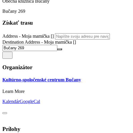
Obecná knižnica Bučany
Bučany 269
Získať trasu
Address - Moja mamička []
Destination Address - Moja mamička []
Organizátor
Kultúrno-spoločenské centrum Bučany
Learn More
Kalendár
GoogleCal
Prílohy