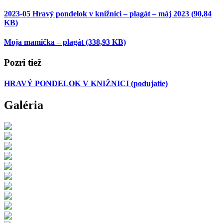
2023-05 Hravý pondelok v knižnici – plagát – máj 2023
(90,84
KB)
Moja mamička – plagát
(338,93 KB)
Pozri tiež
HRAVÝ PONDELOK V KNIŽNICI
(podujatie)
Galéria