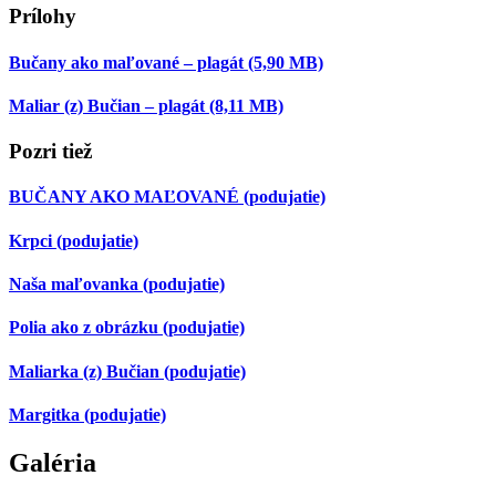
Prílohy
Bučany ako maľované – plagát
(5,90 MB)
Maliar (z) Bučian – plagát
(8,11 MB)
Pozri tiež
BUČANY AKO MAĽOVANÉ
(podujatie)
Krpci
(podujatie)
Naša maľovanka
(podujatie)
Polia ako z obrázku
(podujatie)
Maliarka (z) Bučian
(podujatie)
Margitka
(podujatie)
Galéria