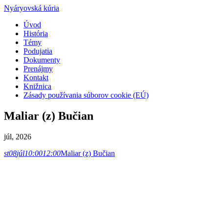
Nyáryovská kúria
Úvod
História
Témy
Podujatia
Dokumenty
Prenájmy
Kontakt
Knižnica
Zásady používania súborov cookie (EÚ)
Maliar (z) Bučian
júl, 2026
st
08
júl
10:00
12:00
Maliar (z) Bučian