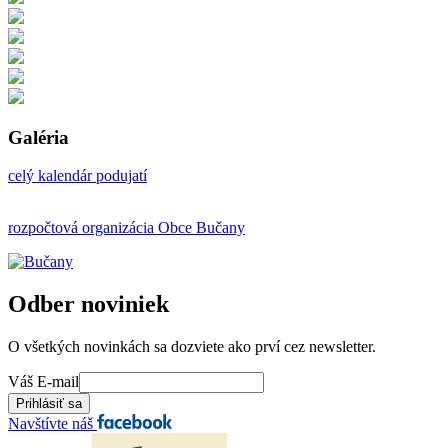
Galéria
celý kalendár podujatí
rozpočtová organizácia Obce Bučany
Odber noviniek
O všetkých novinkách sa dozviete ako prví cez newsletter.
Váš E-mail
Navštívte náš