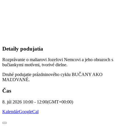
Detaily podujatia
Rozprávanie o maliarovi Jozefovi Nemcovi a jeho obrazoch s
bučiankymi motívmi, tvorivé dielne.
Druhé podujatie prázdninového cyklu BUČANY AKO
MAĽOVANÉ.
Čas
8. júl 2026
10:00
-
12:00
(GMT+00:00)
Kalendár
GoogleCal