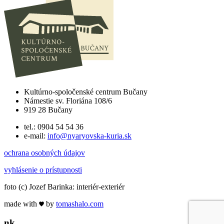
Kultúrno-spoločenské centrum Bučany
Námestie sv. Floriána 108/6
919 28 Bučany
tel.: 0904 54 54 36
e-mail:
info@nyaryovska-kuria.sk
ochrana osobných údajov
vyhlásenie o prístupnosti
foto (c) Jozef Barinka: interiér-exteriér
made with
by
tomas
halo
.com
n
k