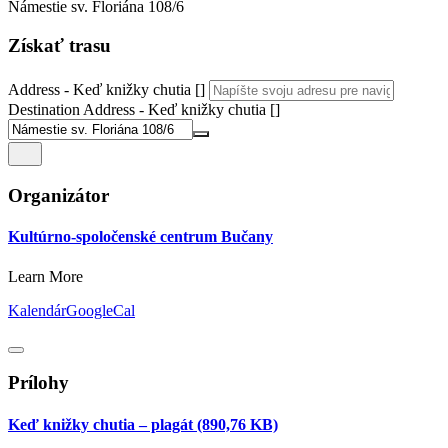
Námestie sv. Floriána 108/6
Získať trasu
Address - Keď knižky chutia []
Destination Address - Keď knižky chutia []
Organizátor
Kultúrno-spoločenské centrum Bučany
Learn More
Kalendár
GoogleCal
Prílohy
Keď knižky chutia – plagát
(890,76 KB)