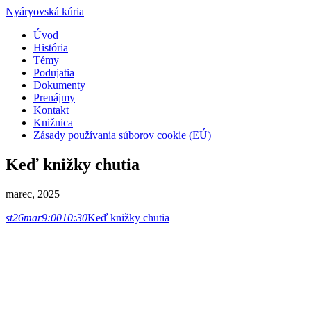
Nyáryovská kúria
Úvod
História
Témy
Podujatia
Dokumenty
Prenájmy
Kontakt
Knižnica
Zásady používania súborov cookie (EÚ)
Keď knižky chutia
marec, 2025
st
26
mar
9:00
10:30
Keď knižky chutia