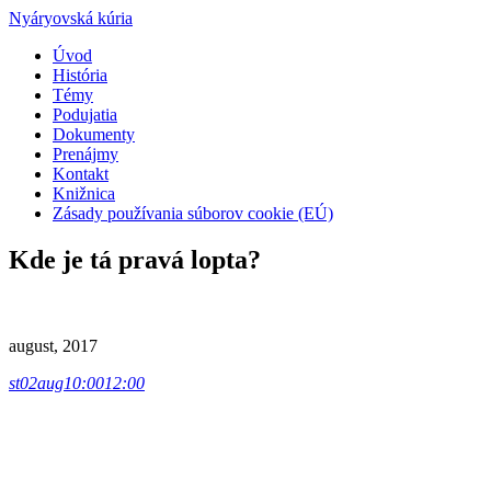
Nyáryovská kúria
Úvod
História
Témy
Podujatia
Dokumenty
Prenájmy
Kontakt
Knižnica
Zásady používania súborov cookie (EÚ)
Kde je tá pravá lopta?
august, 2017
st
02
aug
10:00
12:00