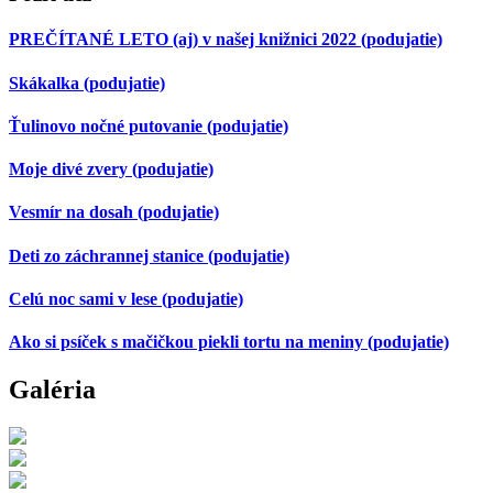
PREČÍTANÉ LETO (aj) v našej knižnici 2022
(podujatie)
Skákalka
(podujatie)
Ťulinovo nočné putovanie
(podujatie)
Moje divé zvery
(podujatie)
Vesmír na dosah
(podujatie)
Deti zo záchrannej stanice
(podujatie)
Celú noc sami v lese
(podujatie)
Ako si psíček s mačičkou piekli tortu na meniny
(podujatie)
Galéria