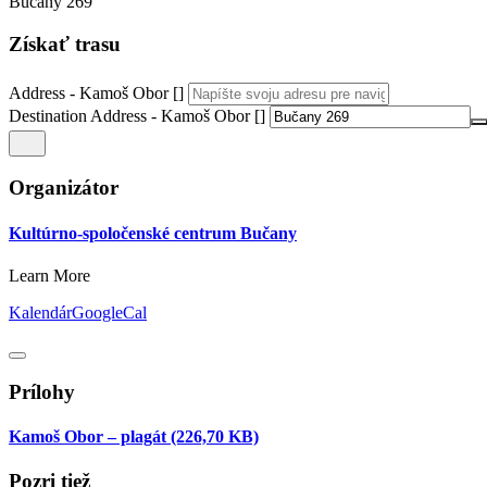
Bučany 269
Získať trasu
Address - Kamoš Obor []
Destination Address - Kamoš Obor []
Organizátor
Kultúrno-spoločenské centrum Bučany
Learn More
Kalendár
GoogleCal
Prílohy
Kamoš Obor – plagát
(226,70 KB)
Pozri tiež