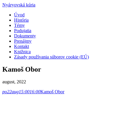
Nyáryovská kúria
Úvod
História
Témy
Podujatia
Dokumenty
Prenájmy
Kontakt
Knižnica
Zásady používania súborov cookie (EÚ)
Kamoš Obor
august, 2022
po
22
aug
15:00
16:00
Kamoš Obor