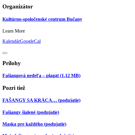
Organizátor
Kultúrno-spoločenské centrum Bučany
Learn More
Kalendár
GoogleCal
Prílohy
Fašiangová nedeľa – plagát
(1,12 MB)
Pozri tiež
FAŠANGY SA KRÁCA…
(podujatie)
Fašiangy šialené
(podujatie)
Maska pre každého
(podujatie)