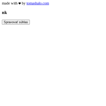
made with
by
tomas
halo
.com
n
k
Spravovať súhlas