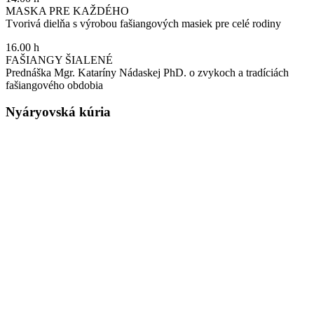
MASKA PRE KAŽDÉHO
Tvorivá dielňa s výrobou fašiangových masiek pre celé rodiny
16.00 h
FAŠIANGY ŠIALENÉ
Prednáška Mgr. Kataríny Nádaskej PhD. o zvykoch a tradíciách
fašiangového obdobia
Nyáryovská kúria