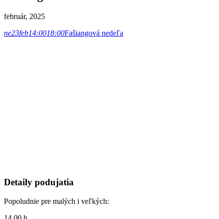
február, 2025
ne
23
feb
14:00
18:00
Fašiangová nedeľa
Detaily podujatia
Popoludnie pre malých i veľkých:
14.00 h