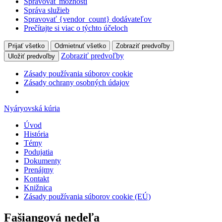
Spravovať možnosti
Správa služieb
Spravovať {vendor_count} dodávateľov
Prečítajte si viac o týchto účeloch
Prijať všetko
Odmietnuť všetko
Zobraziť predvoľby
Zobraziť predvoľby
Uložiť predvoľby
Zásady používania súborov cookie
Zásady ochrany osobných údajov
Nyáryovská kúria
Úvod
História
Témy
Podujatia
Dokumenty
Prenájmy
Kontakt
Knižnica
Zásady používania súborov cookie (EÚ)
Fašiangová nedeľa