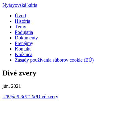
Nyáryovská kúria
Úvod
História
Témy
Podujatia
Dokumenty
Prenájmy
Kontakt
Knižnica
Zásady používania súborov cookie (EÚ)
Divé zvery
jún, 2021
st
09
jún
9:30
11:00
Divé zvery