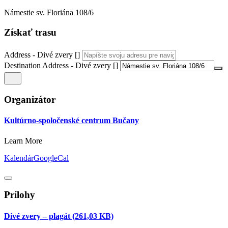
Námestie sv. Floriána 108/6
Získať trasu
Address - Divé zvery []
Destination Address - Divé zvery []
Organizátor
Kultúrno-spoločenské centrum Bučany
Learn More
Kalendár
GoogleCal
Prílohy
Divé zvery – plagát
(261,03 KB)