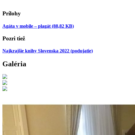
Prílohy
Agáta v mobile – plagát
(88,82 KB)
Pozri tiež
Najkrajšie knihy Slovenska 2022
(podujatie)
Galéria