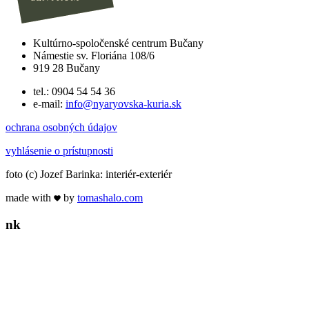
Kultúrno-spoločenské centrum Bučany
Námestie sv. Floriána 108/6
919 28 Bučany
tel.: 0904 54 54 36
e-mail:
info@nyaryovska-kuria.sk
ochrana osobných údajov
vyhlásenie o prístupnosti
foto (c) Jozef Barinka: interiér-exteriér
made with
by
tomas
halo
.com
n
k