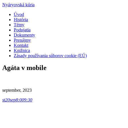
Nyáryovská kúria
Úvod
História
Témy
Podujatia
Dokumenty
Prenájmy
Kontakt
Knižnica
Zásady používania súborov cookie (EÚ)
Agáta v mobile
september, 2023
st
20
sep
8:00
9:30