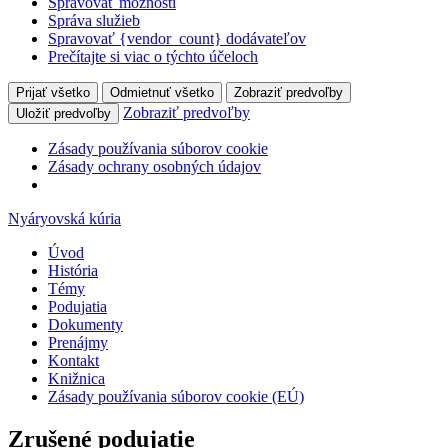
Spravovať možnosti
Správa služieb
Spravovať {vendor_count} dodávateľov
Prečítajte si viac o týchto účeloch
Prijať všetko
Odmietnuť všetko
Zobraziť predvoľby
Zobraziť predvoľby
Uložiť predvoľby
Zásady používania súborov cookie
Zásady ochrany osobných údajov
Nyáryovská kúria
Úvod
História
Témy
Podujatia
Dokumenty
Prenájmy
Kontakt
Knižnica
Zásady používania súborov cookie (EÚ)
Zrušené podujatie