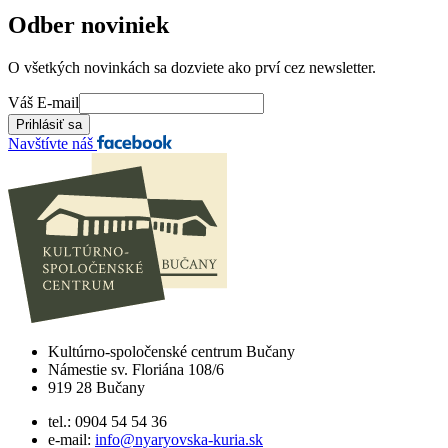
Odber noviniek
O všetkých novinkách sa dozviete ako prví cez newsletter.
Váš E-mail
Navštívte náš
Kultúrno-spoločenské centrum Bučany
Námestie sv. Floriána 108/6
919 28 Bučany
tel.: 0904 54 54 36
e-mail:
info@nyaryovska-kuria.sk