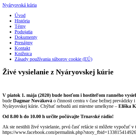
Nyáryovská kúria
Úvod
História
Témy
Podujatia
Dokumenty
Prenájmy
Kontakt
Knižnica
Zásady používania súborov cookie (EÚ)
Živé vysielanie z Nyáryovskej kúrie
V
piatok 1. mája (2020)
bude hosťom i hostiteľom ranného vysie
bude
Dagmar Nováková
o činnosti centra v čase bežnej prevádzky i
Nyáryovskej kúrie. Chýbať nebudú ani miestne umelkyne –
Eliška 
Od 8.00 h do 10.00 h určite počúvajte Trnavské rádio!
Ak ste nestihli živé vysielanie, prvú časť relácie si môžete vypočuť v
https://www.facebook.com/permalink.php?story_fbid=1338154149