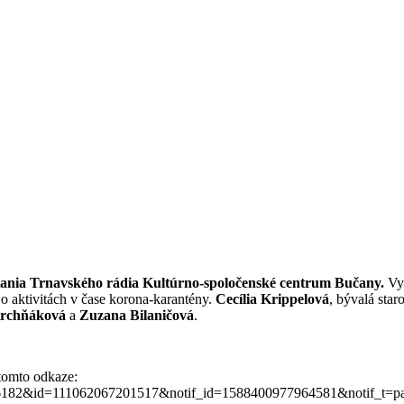
lania Trnavského rádia Kultúrno-spoločenské centrum Bučany.
Vy
 o aktivitách v čase korona-karantény.
Cecília Krippelová
, bývalá sta
Krchňáková
a
Zuzana Bilaničová
.
 tomto odkaze:
26182&id=111062067201517&notif_id=1588400977964581&notif_t=pa