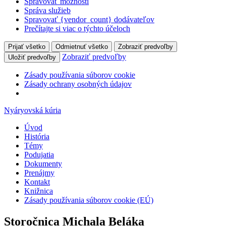
Spravovať možnosti
Správa služieb
Spravovať {vendor_count} dodávateľov
Prečítajte si viac o týchto účeloch
Prijať všetko
Odmietnuť všetko
Zobraziť predvoľby
Zobraziť predvoľby
Uložiť predvoľby
Zásady používania súborov cookie
Zásady ochrany osobných údajov
Nyáryovská kúria
Úvod
História
Témy
Podujatia
Dokumenty
Prenájmy
Kontakt
Knižnica
Zásady používania súborov cookie (EÚ)
Storočnica Michala Beláka