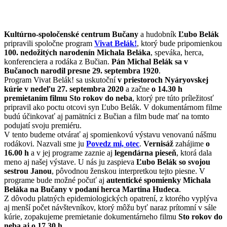
Kultúrno-spoločenské centrum Bučany
a hudobník
Ľubo Belák
pripravili spoločne program
Vivat Belák!
, ktorý bude pripomienkou
100. nedožitých narodenín Michala Beláka
, speváka, herca,
konferenciera a rodáka z Bučian.
Pán Michal Belák sa v
Bučanoch narodil presne 29. septembra 1920
.
Program Vivat Belák! sa uskutoční
v priestoroch Nyáryovskej
kúrie v nedeľu 27. septembra 2020
a začne
o 14.30 h
premietaním filmu Sto rokov do neba
, ktorý pre túto príležitosť
pripravil ako poctu otcovi syn Ľubo Belák. V dokumentárnom filme
budú účinkovať aj pamätníci z Bučian a film bude mať na tomto
podujatí svoju premiéru.
V tento budeme otvárať aj spomienkovú výstavu venovanú nášmu
rodákovi. Nazvali sme ju
Povedz mi, otec
.
Vernisáž
zahájime
o
16.00 h
a v jej programe zaznie aj
legendárna pieseň
, ktorá dala
meno aj našej výstave. U nás ju zaspieva
Ľubo Belák so svojou
sestrou Janou
, pôvodnou ženskou interpretkou tejto piesne. V
programe bude možné počuť aj
autentické spomienky Michala
Beláka na Bučany v podaní herca Martina Hudeca
.
Z dôvodu platných epidemiologických opatrení, z ktorého vyplýva
aj menší počet návštevníkov, ktorý môžu byť naraz prítomní v sále
kúrie, zopakujeme premietanie dokumentárneho filmu
Sto rokov do
neba aj o 17.30 h
.