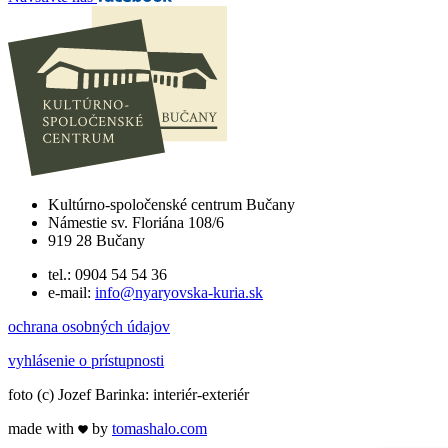
Kultúrno-spoločenské centrum Bučany
Námestie sv. Floriána 108/6
919 28 Bučany
tel.: 0904 54 54 36
e-mail:
info@nyaryovska-kuria.sk
ochrana osobných údajov
vyhlásenie o prístupnosti
foto (c) Jozef Barinka: interiér-exteriér
made with
by
tomas
halo
.com