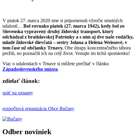
V piatok 27. marca 2020 sme si pripomenuli výročie smutných
udalostí…
Bol rovnako piatok (27. marca 1942), kedy bol zo
Slovenska vypravený druhý židovský transport, ktorý
odchádzal z bratislavskej Patrónky a s ním aj dve naše rodáčky,
mladé židovské dievčatá – sestry Jolana a Helena Weissové, v
tom čase už občianky Trnavy.
Obe útrapy koncentračného tábora
prežili, no poznačili ich na celý život. Venujte im tichú spomienku!
Viac o udalostiach v Trnave si môžete prečítať v článku
Západoslovenského múzea
.
zdielať článok:
späť na oznamy
rozpočtová organizácia Obce Bučany
Odber noviniek