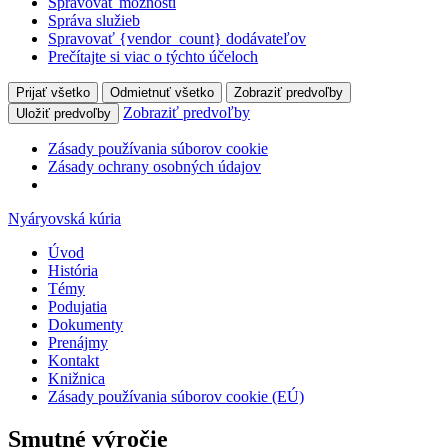
Spravovať možnosti
Správa služieb
Spravovať {vendor_count} dodávateľov
Prečítajte si viac o týchto účeloch
Prijať všetko
Odmietnuť všetko
Zobraziť predvoľby
Zobraziť predvoľby
Uložiť predvoľby
Zásady používania súborov cookie
Zásady ochrany osobných údajov
Nyáryovská kúria
Úvod
História
Témy
Podujatia
Dokumenty
Prenájmy
Kontakt
Knižnica
Zásady používania súborov cookie (EÚ)
Smutné výročie