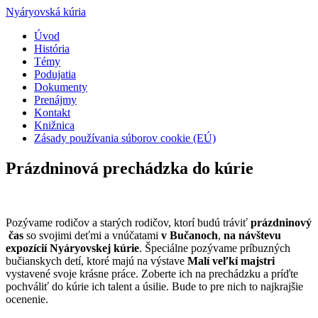
Nyáryovská kúria
Úvod
História
Témy
Podujatia
Dokumenty
Prenájmy
Kontakt
Knižnica
Zásady používania súborov cookie (EÚ)
Prázdninová prechádzka do kúrie
Pozývame rodičov a starých rodičov, ktorí budú tráviť
prázdninový
čas
so svojimi deťmi a vnúčatami
v Bučanoch
,
na
návštevu
expozícií Nyáryovskej kúrie
. Špeciálne pozývame príbuzných
bučianskych detí, ktoré majú na výstave
Malí veľkí majstri
vystavené svoje krásne práce. Zoberte ich na prechádzku a príďte
pochváliť do kúrie ich talent a úsilie. Bude to pre nich to najkrajšie
ocenenie.