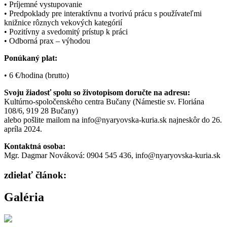
• Príjemné vystupovanie
• Predpoklady pre interaktívnu a tvorivú prácu s používateľmi
knižnice rôznych vekových kategórií
• Pozitívny a svedomitý prístup k práci
• Odborná prax – výhodou
Ponúkaný plat:
• 6 €/hodina (brutto)
Svoju žiadosť spolu so životopisom doručte na adresu:
Kultúrno-spoločenského centra Bučany (Námestie sv. Floriána
108/6, 919 28 Bučany)
alebo pošlite mailom na info@nyaryovska-kuria.sk najneskôr do 26.
apríla 2024.
Kontaktná osoba:
Mgr. Dagmar Nováková: 0904 545 436, info@nyaryovska-kuria.sk
zdielať článok:
Galéria