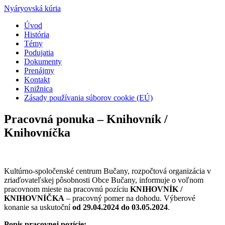
Nyáryovská kúria
Úvod
História
Témy
Podujatia
Dokumenty
Prenájmy
Kontakt
Knižnica
Zásady používania súborov cookie (EÚ)
Pracovná ponuka – Knihovník /
Knihovníčka
Kultúrno-spoločenské centrum Bučany, rozpočtová organizácia v
zriaďovateľskej pôsobnosti Obce Bučany, informuje o voľnom
pracovnom mieste na pracovnú pozíciu
KNIHOVNÍK /
KNIHOVNÍČKA
– pracovný pomer na dohodu. Výberové
konanie sa uskutoční
od 29.04.2024 do 03.05.2024
.
Popis pracovnej pozície: