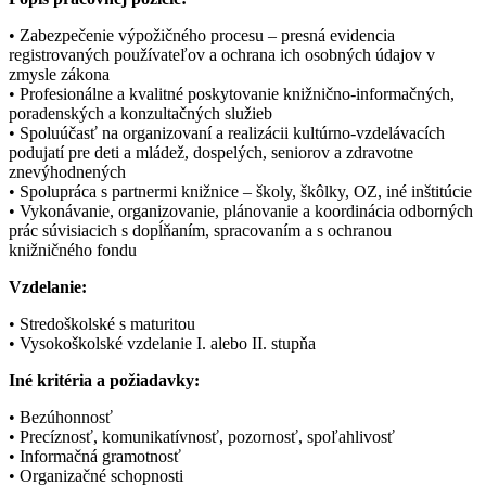
• Zabezpečenie výpožičného procesu – presná evidencia
registrovaných používateľov a ochrana ich osobných údajov v
zmysle zákona
• Profesionálne a kvalitné poskytovanie knižnično-informačných,
poradenských a konzultačných služieb
• Spoluúčasť na organizovaní a realizácii kultúrno-vzdelávacích
podujatí pre deti a mládež, dospelých, seniorov a zdravotne
znevýhodnených
• Spolupráca s partnermi knižnice – školy, škôlky, OZ, iné inštitúcie
• Vykonávanie, organizovanie, plánovanie a koordinácia odborných
prác súvisiacich s dopĺňaním, spracovaním a s ochranou
knižničného fondu
Vzdelanie:
• Stredoškolské s maturitou
• Vysokoškolské vzdelanie I. alebo II. stupňa
Iné kritéria a požiadavky:
• Bezúhonnosť
• Precíznosť, komunikatívnosť, pozornosť, spoľahlivosť
• Informačná gramotnosť
• Organizačné schopnosti