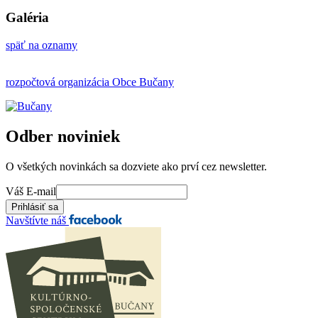
Galéria
späť na oznamy
rozpočtová organizácia Obce Bučany
Odber noviniek
O všetkých novinkách sa dozviete ako prví cez newsletter.
Váš E-mail
Navštívte náš