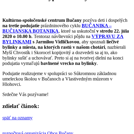
Kultúrno-spoločenské centrum Bučany
pozýva deti i dospelých
na tretie podujatie
prázdninového cyklu
BUČANIKA –
BUČIANSKA BOTANIKA
, ktoré sa uskutoční
v stredu 22. júla
2020 o 10.00 h
. Tentoraz návštevníci pôjdu na
VÝPRAVU ZA
BYLINKAMI
s Jarmilou Vidličkovou
, aby spoznali
liečivé
bylinky a miesta, na ktorých rastú v našom chotári
, nazbierali
Myší Chvostík i Skorocel kopijovitý a dozvedeli sa aj to, ako
bylinky sušiť a uchovávať. Preto si aj na tvorivej dielni na konci
podujatia vymaľujú
bavlnené vrecko na bylinky
.
Podujatie realizujeme v spolupráci so Súkromnou základnou
umeleckou školou v Bučanoch a Vlastivedným múzeom v
Hlohovci.
Srdečne Vás pozývame!
zdielať článok:
späť na oznamy
rozpočtová organizácia Obce Bučany