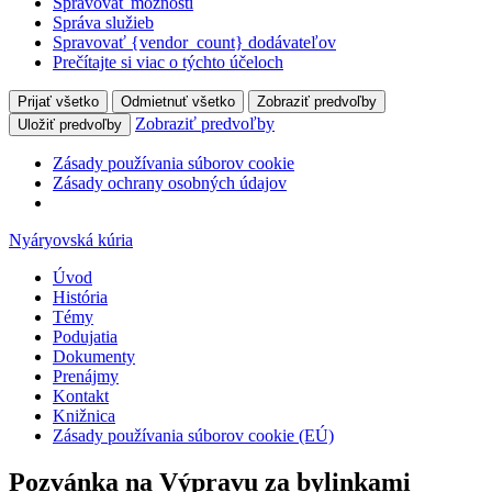
Spravovať možnosti
Správa služieb
Spravovať {vendor_count} dodávateľov
Prečítajte si viac o týchto účeloch
Prijať všetko
Odmietnuť všetko
Zobraziť predvoľby
Zobraziť predvoľby
Uložiť predvoľby
Zásady používania súborov cookie
Zásady ochrany osobných údajov
Nyáryovská kúria
Úvod
História
Témy
Podujatia
Dokumenty
Prenájmy
Kontakt
Knižnica
Zásady používania súborov cookie (EÚ)
Pozvánka na Výpravu za bylinkami