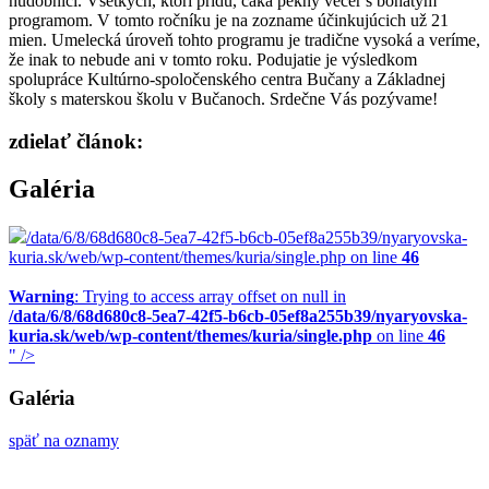
hudobníci. Všetkých, ktorí prídu, čaká pekný večer s bohatým
programom. V tomto ročníku je na zozname účinkujúcich už 21
mien. Umelecká úroveň tohto programu je tradične vysoká a veríme,
že inak to nebude ani v tomto roku. Podujatie je výsledkom
spolupráce Kultúrno-spoločenského centra Bučany a Základnej
školy s materskou školu v Bučanoch. Srdečne Vás pozývame!
zdielať článok:
Galéria
/data/6/8/68d680c8-5ea7-42f5-b6cb-05ef8a255b39/nyaryovska-
kuria.sk/web/wp-content/themes/kuria/single.php on line
46
Warning
: Trying to access array offset on null in
/data/6/8/68d680c8-5ea7-42f5-b6cb-05ef8a255b39/nyaryovska-
kuria.sk/web/wp-content/themes/kuria/single.php
on line
46
" />
Galéria
späť na oznamy