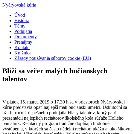
Nyáryovská kúria
Úvod
História
Témy
Podujatia
Dokumenty
Prenájmy
Kontakt
Knižnica
Zásady používania súborov cookie (EÚ)
Blíži sa večer malých bučianskych
talentov
V piatok 15. marca 2019 o 17.30 h sa v priestoroch Nyáryovskej
kúrie predstavia opäť najlepší malí bučianski umelci. Uskutoční sa
už III. ročník úspešného podujatia Hlasy talentov, ktorý patrí
prezentácii najlepších recitátorov školského kola súťaže Hollého
pamätník. Recitačný program tradične dopĺňajú hudobné
vystúpenia, v ktorých sa často nádejní recitátori ukážu aj ako šikovní