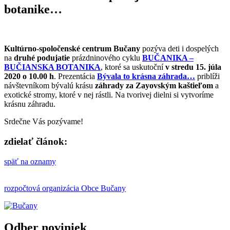
botanike…
Kultúrno-spoločenské centrum Bučany
pozýva deti i dospelých
na
druhé podujatie
prázdninového cyklu
BUČANIKA –
BUČIANSKA BOTANIKA
, ktoré sa uskutoční
v stredu 15. júla
2020 o 10.00 h
. Prezentácia
Bývala to krásna záhrada…
priblíži
návštevníkom bývalú krásu
záhrady za Zayovským kaštieľom
a
exotické stromy, ktoré v nej rástli. Na tvorivej dielni si vytvoríme
krásnu záhradu.
Srdečne Vás pozývame!
zdielať článok:
späť na oznamy
rozpočtová organizácia Obce Bučany
Odber noviniek