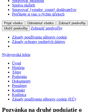
Spravovať možnosti
Správa služieb
Spravovať {vendor_count} dodávateľov
Prečítajte si viac o týchto účeloch
Prijať všetko
Odmietnuť všetko
Zobraziť predvoľby
Zobraziť predvoľby
Uložiť predvoľby
Zásady používania súborov cookie
Zásady ochrany osobných údajov
Nyáryovská kúria
Úvod
História
Témy
Podujatia
Dokumenty
Prenájmy
Kontakt
Knižnica
Zásady používania súborov cookie (EÚ)
Pozvánka na druhé podujatie o