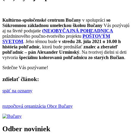
Kultúrno-spoločenské centrum Bučany
v spolupráci
so
Súkromnou základnou umeleckou školou Bučany
Vás pozývajú
aj na štvrté podujatie
(NE)OBYČAJNÁ POHĽADNICA
prázdninového poučno-tvorivého projektu
POŠTOVÝM
SVETOM
. Jeho témou bude
v stredu 28. júla 2021 o 10.00 h
história pohľadníc
, ktorú bude prednášať
znalec a zberateľ
pohľadníc – pán Alexander Urminský
. Na tvorivej dielni si deti
vytvoria
špeciálnu kolorovanú pohľadnicu zo starých Bučian
.
Srdečne Vás pozývame!
zdielať článok:
späť na oznamy
rozpočtová organizácia Obce Bučany
Odber noviniek