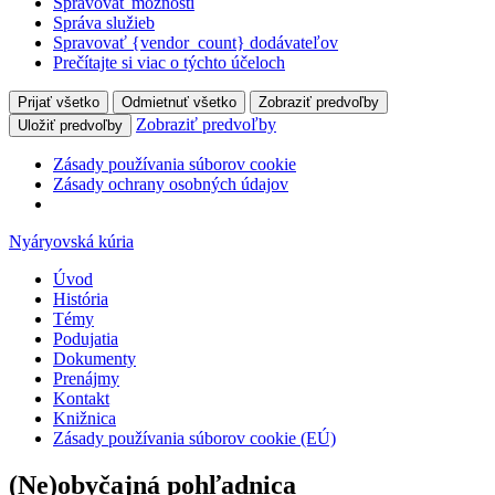
Spravovať možnosti
Správa služieb
Spravovať {vendor_count} dodávateľov
Prečítajte si viac o týchto účeloch
Prijať všetko
Odmietnuť všetko
Zobraziť predvoľby
Zobraziť predvoľby
Uložiť predvoľby
Zásady používania súborov cookie
Zásady ochrany osobných údajov
Nyáryovská kúria
Úvod
História
Témy
Podujatia
Dokumenty
Prenájmy
Kontakt
Knižnica
Zásady používania súborov cookie (EÚ)
(Ne)obyčajná pohľadnica