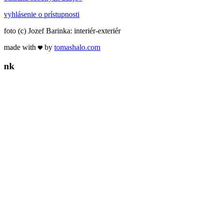
vyhlásenie o prístupnosti
foto (c) Jozef Barinka: interiér-exteriér
made with
by
tomas
halo
.com
n
k