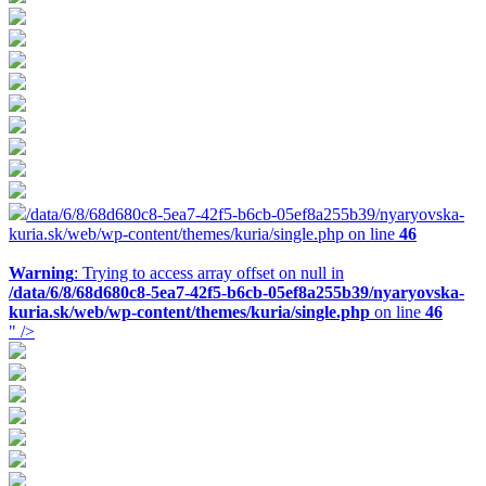
/data/6/8/68d680c8-5ea7-42f5-b6cb-05ef8a255b39/nyaryovska-
kuria.sk/web/wp-content/themes/kuria/single.php on line
46
Warning
: Trying to access array offset on null in
/data/6/8/68d680c8-5ea7-42f5-b6cb-05ef8a255b39/nyaryovska-
kuria.sk/web/wp-content/themes/kuria/single.php
on line
46
" />