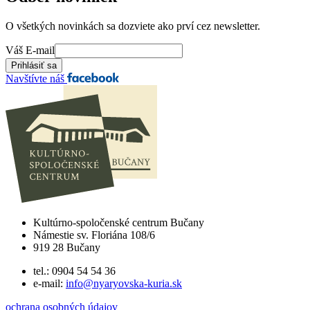
O všetkých novinkách sa dozviete ako prví cez newsletter.
Váš E-mail
Navštívte náš
Kultúrno-spoločenské centrum Bučany
Námestie sv. Floriána 108/6
919 28 Bučany
tel.: 0904 54 54 36
e-mail:
info@nyaryovska-kuria.sk
ochrana osobných údajov