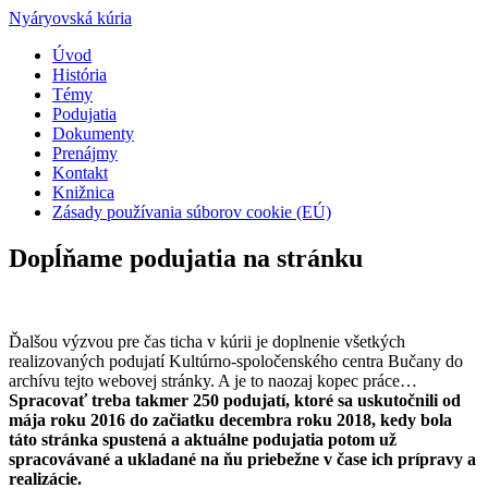
Nyáryovská kúria
Úvod
História
Témy
Podujatia
Dokumenty
Prenájmy
Kontakt
Knižnica
Zásady používania súborov cookie (EÚ)
Dopĺňame podujatia na stránku
Ďalšou výzvou pre čas ticha v kúrii je doplnenie všetkých
realizovaných podujatí Kultúrno-spoločenského centra Bučany do
archívu tejto webovej stránky. A je to naozaj kopec práce…
Spracovať treba takmer 250 podujatí, ktoré sa uskutočnili od
mája roku 2016 do začiatku decembra roku 2018, kedy bola
táto stránka spustená a aktuálne podujatia potom už
spracovávané a ukladané na ňu priebežne v čase ich prípravy a
realizácie.