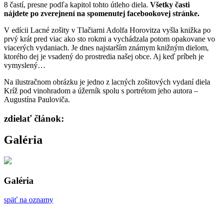
8 častí, presne podľa kapitol tohto útleho diela.
Všetky časti
nájdete po zverejnení na spomenutej facebookovej stránke.
V edícii Lacné zošity v Tlačiarni Adolfa Horovitza vyšla knižka po
prvý krát pred viac ako sto rokmi a vychádzala potom opakovane vo
viacerých vydaniach. Je dnes najstarším známym knižným dielom,
ktorého dej je vsadený do prostredia našej obce. Aj keď príbeh je
vymyslený…
Na ilustračnom obrázku je jedno z lacných zošitových vydaní diela
Kríž pod vinohradom a úžerník spolu s portrétom jeho autora –
Augustína Pauloviča.
zdielať článok:
Galéria
Galéria
späť na oznamy