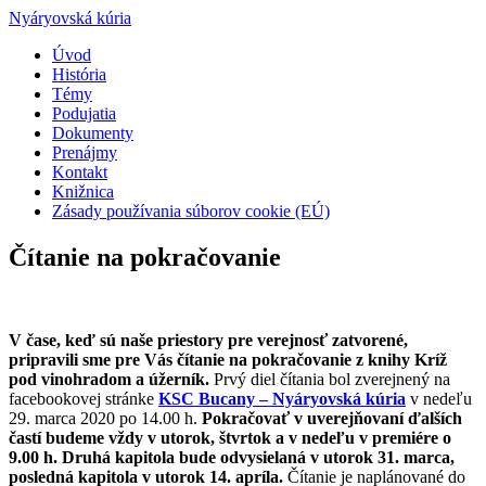
Nyáryovská kúria
Úvod
História
Témy
Podujatia
Dokumenty
Prenájmy
Kontakt
Knižnica
Zásady používania súborov cookie (EÚ)
Čítanie na pokračovanie
V čase, keď sú naše priestory pre verejnosť zatvorené,
pripravili sme pre Vás čítanie na pokračovanie z knihy Kríž
pod vinohradom a úžerník.
Prvý diel čítania bol zverejnený na
facebookovej stránke
KSC Bucany – Nyáryovská kúria
v nedeľu
29. marca 2020 po 14.00 h.
Pokračovať v uverejňovaní ďalších
častí budeme vždy v utorok, štvrtok a v nedeľu v premiére o
9.00 h. Druhá kapitola bude odvysielaná v utorok 31. marca,
posledná kapitola v utorok 14. apríla.
Čítanie je naplánované do