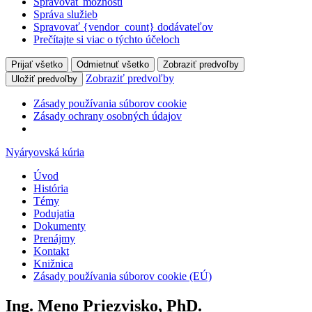
Spravovať možnosti
Správa služieb
Spravovať {vendor_count} dodávateľov
Prečítajte si viac o týchto účeloch
Prijať všetko
Odmietnuť všetko
Zobraziť predvoľby
Zobraziť predvoľby
Uložiť predvoľby
Zásady používania súborov cookie
Zásady ochrany osobných údajov
Nyáryovská kúria
Úvod
História
Témy
Podujatia
Dokumenty
Prenájmy
Kontakt
Knižnica
Zásady používania súborov cookie (EÚ)
Ing.
Meno Priezvisko
,
PhD.