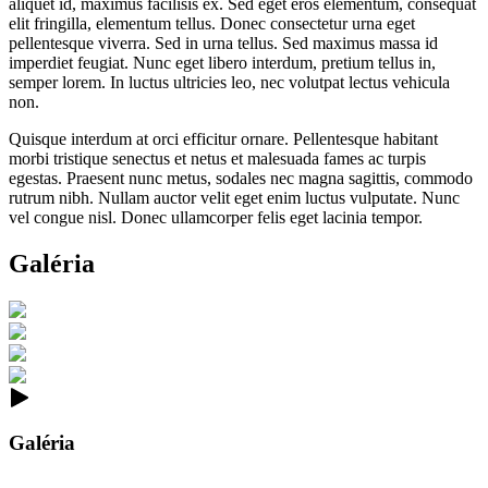
aliquet id, maximus facilisis ex. Sed eget eros elementum, consequat
elit fringilla, elementum tellus. Donec consectetur urna eget
pellentesque viverra. Sed in urna tellus. Sed maximus massa id
imperdiet feugiat. Nunc eget libero interdum, pretium tellus in,
semper lorem. In luctus ultricies leo, nec volutpat lectus vehicula
non.
Quisque interdum at orci efficitur ornare. Pellentesque habitant
morbi tristique senectus et netus et malesuada fames ac turpis
egestas. Praesent nunc metus, sodales nec magna sagittis, commodo
rutrum nibh. Nullam auctor velit eget enim luctus vulputate. Nunc
vel congue nisl. Donec ullamcorper felis eget lacinia tempor.
Galéria
Galéria