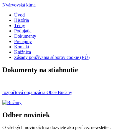
Nyáryovská kúria
Úvod
História
Témy
Podujatia
Dokumenty
Prenájmy
Kontakt
Knižnica
Zásady používania súborov cookie (EÚ)
Dokumenty na stiahnutie
rozpočtová organizácia Obce Bučany
Odber noviniek
O všetkých novinkách sa dozviete ako prví cez newsletter.